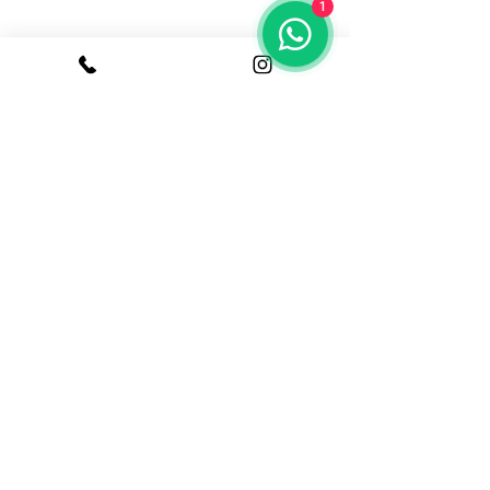
1
Başa Dön