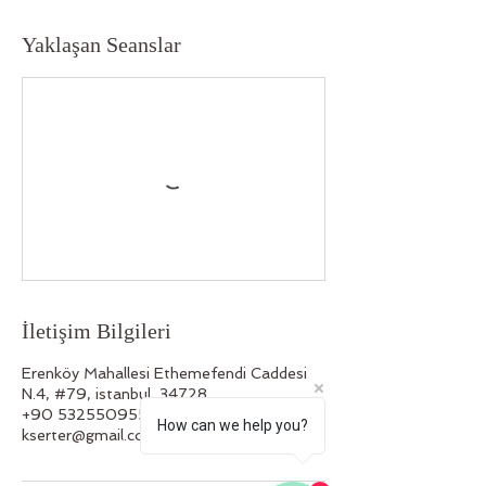
Yaklaşan Seanslar
İletişim Bilgileri
Erenköy Mahallesi Ethemefendi Caddesi
N.4, #79, istanbul, 34728
+90 5325509558
How can we help you?
kserter@gmail.com