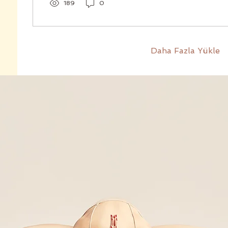
189
0
Daha Fazla Yükle