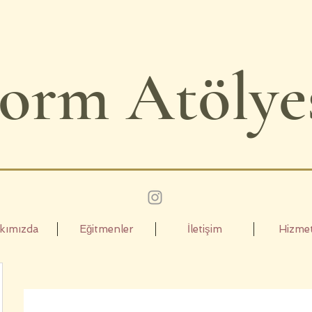
Form
Atölye
kımızda
Eğitmenler
İletişim
Hizmet