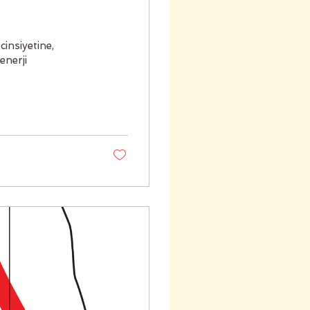
insiyetine,
enerji