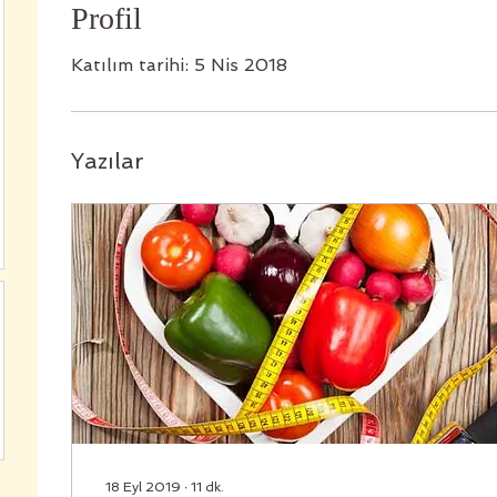
Profil
Katılım tarihi: 5 Nis 2018
Yazılar
18 Eyl 2019
∙
11
dk.