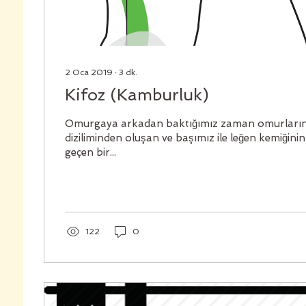
2 Oca 2019
∙
3
dk.
Kifoz (Kamburluk)
Omurgaya arkadan baktığımız zaman omurların b
diziliminden oluşan ve başımız ile leğen kemiğin
geçen bir...
122
0